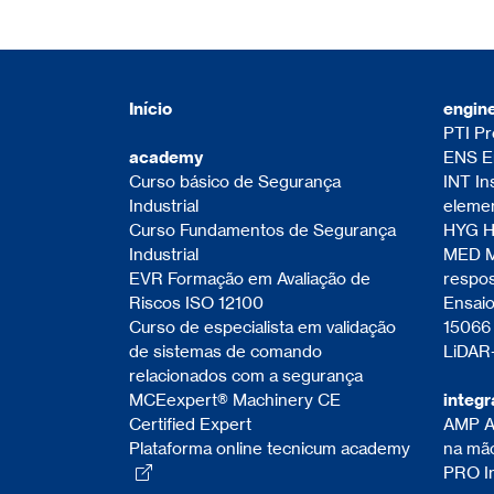
Início
engin
PTI Pr
ENS En
academy
INT In
Curso básico de Segurança
eleme
Industrial
HYG Hi
Curso Fundamentos de Segurança
MED M
Industrial
respo
EVR Formação em Avaliação de
Ensai
Riscos ISO 12100
15066
Curso de especialista em validação
LiDAR
de sistemas de comando
relacionados com a segurança
MCEexpert® Machinery CE
integr
Certified Expert
AMP A
Plataforma online tecnicum academy
na mã
PRO In