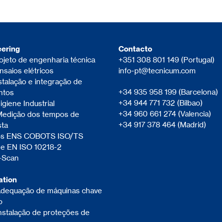
eering
Contacto
ojeto de engenharia técnica
+351 308 801 149
(Portugal)
saios elétricos
info-pt@
tecnicum.com
stalação e integração de
+34 935 958 199
(Barcelona)
ntos
+34 944 771 732
(Bilbao)
giene Industrial
+34 960 661 274
(Valencia)
edição dos tempos de
+34 917 378 464
(Madrid)
sta
os ENS COBOTS ISO/TS
 e EN ISO 10218-2
-Scan
ation
dequação de máquinas chave
o
stalação de proteções de