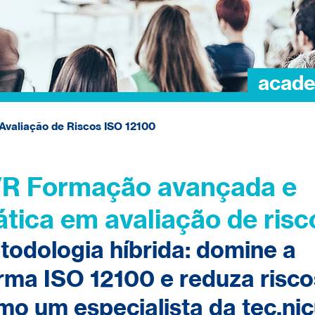
valiação de Riscos ISO 12100
R Formação avançada e
ática em avaliação de risc
todologia híbrida: domine a
rma ISO 12100 e reduza risco
mo um especialista da tec.ni