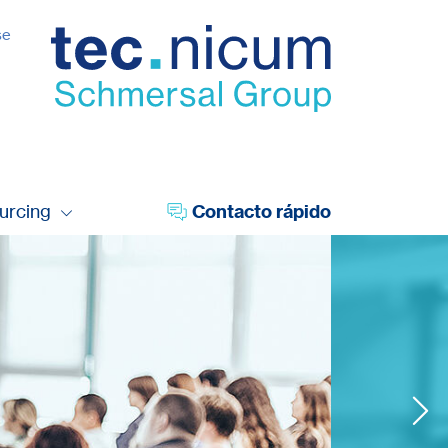
se
urcing
Contacto rápido