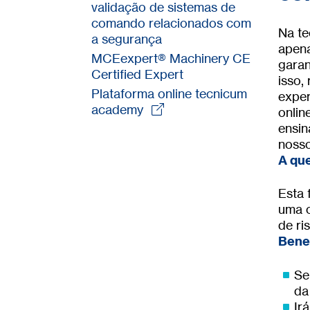
validação de sistemas de
comando relacionados com
Na te
a segurança
apena
MCEexpert® Machinery CE
garan
Certified Expert
isso,
Plataforma online tecnicum
exper
academy
onlin
ensin
nosso
A qu
Esta 
uma c
de ri
Benef
Se
da
Ir