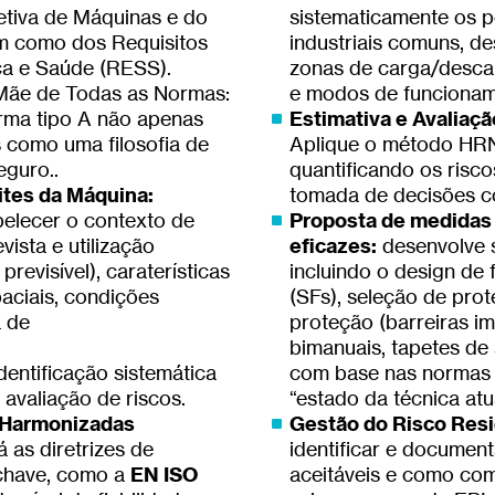
etiva de Máquinas e do
sistematicamente os p
m como dos Requisitos
industriais comuns, d
ça e Saúde (RESS).
zonas de carga/desca
Mãe de Todas as Normas:
e modos de funcionam
ma tipo A não apenas
Estimativa e Avaliaçã
 como uma filosofia de
Aplique o método HRN
eguro..
quantificando os ris
tes da Máquina:
tomada de decisões c
elecer o contexto de
Proposta de medidas
evista e utilização
eficazes:
desenvolve 
revisível), caraterísticas
incluindo o design de
spaciais, condições
(SFs), seleção de prot
a de
proteção (barreiras i
bimanuais, tapetes de 
dentificação sistemática
com base nas normas 
 avaliação de riscos.
“estado da técnica atua
 Harmonizadas
Gestão do Risco Resi
as diretrizes de
identificar e document
chave, como a
EN ISO
aceitáveis e como co