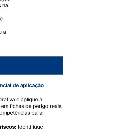
s na
 e
o a
AL
cial de aplicação
rativa e aplique a
em fichas de perigo reais,
ompetências para:
riscos:
Identifique