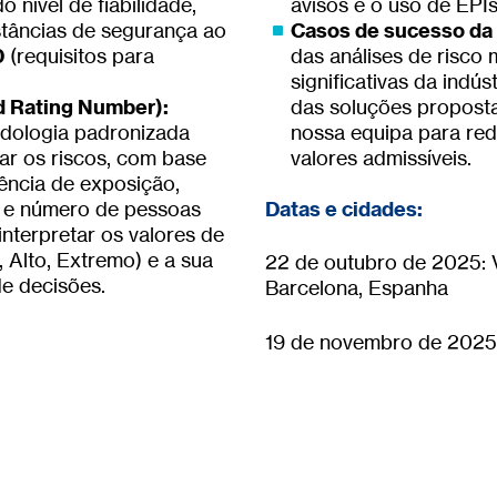
o nível de fiabilidade,
avisos e o uso de EPI
stâncias de segurança ao
Casos de sucesso da 
0
(requisitos para
das análises de risco 
significativas da indú
 Rating Number):
das soluções proposta
dologia padronizada
nossa equipa para redu
mar os riscos, com base
valores admissíveis.
ência de exposição,
 e número de pessoas
Datas e cidades:
nterpretar os valores de
, Alto, Extremo) e a sua
22 de outubro de 2025: Vi
e decisões.
Barcelona, Espanha
19 de novembro de 2025: