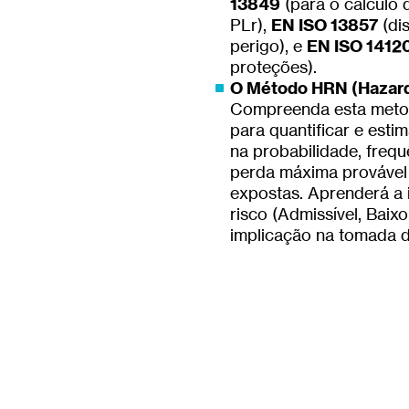
13849
(para o cálculo d
PLr),
EN ISO 13857
(di
perigo), e
EN ISO 1412
proteções).
O Método HRN (Hazard
Compreenda esta meto
para quantificar e esti
na probabilidade, frequ
perda máxima provável
expostas. Aprenderá a i
risco (Admissível, Baixo
implicação na tomada d