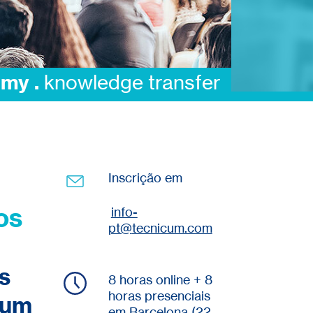
consu
Inscrição em
os
info-
pt@
tecnicum.com
s
8 horas online + 8
horas presenciais
cum
em Barcelona (22