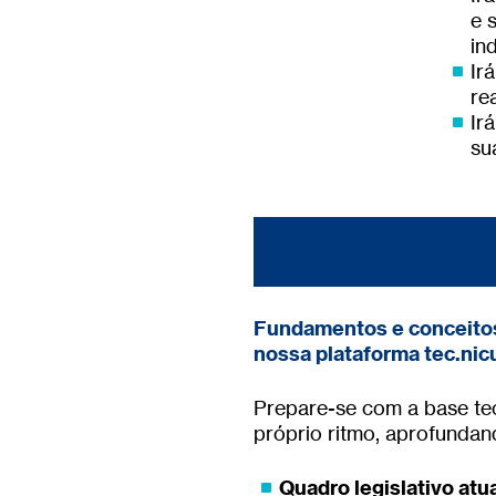
e 
ind
Ir
re
Ir
su
MÓDULO ONLINE
Fundamentos e conceito
nossa plataforma tec.ni
Prepare-se com a base teó
próprio ritmo, aprofundan
Quadro legislativo atua