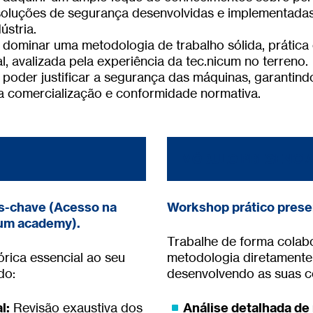
soluções de segurança desenvolvidas e implementada
ústria.
á dominar uma metodologia de trabalho sólida, prática
al, avalizada pela experiência da tec.nicum no terreno.
á poder justificar a segurança das máquinas, garantind
a comercialização e conformidade normativa.
MÓDULO PRESENCI
s-chave (Acesso na
Workshop prático presen
cum academy).
Trabalhe de forma colabo
rica essencial ao seu
metodologia diretamente 
do:
desenvolvendo as suas c
l:
Revisão exaustiva dos
Análise detalhada de 