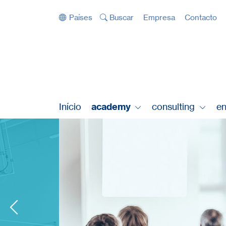
Saltar diretamente para a navegação
Saltar diretamente para o conteúdo
Países
Buscar
Empresa
Contacto
Início
academy
consulting
en