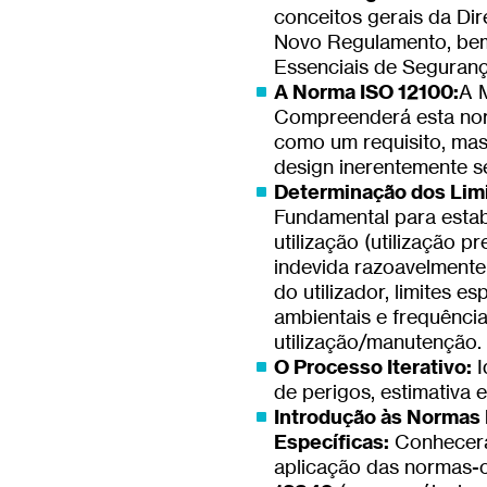
conceitos gerais da Dir
Novo Regulamento, be
Essenciais de Seguran
A Norma ISO 12100:
A 
Compreenderá esta nor
como um requisito, mas
design inerentemente s
Determinação dos Limi
Fundamental para estab
utilização (utilização pr
indevida razoavelmente p
do utilizador, limites e
ambientais e frequênci
utilização/manutenção.
O Processo Iterativo:
I
de perigos, estimativa e
Introdução às Normas
Específicas:
Conhecerá 
aplicação das normas-