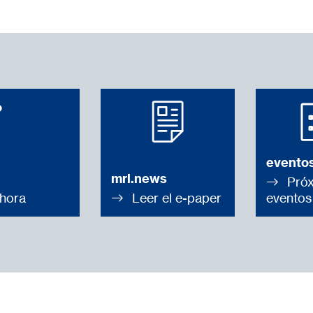
o
eventos
mrl.news
Próx
hora
Leer el e-paper
eventos