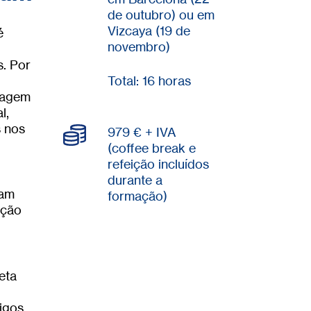
de outubro) ou em
Vizcaya (19 de
é
novembro)
s. Por
Total: 16 horas
izagem
l,
s nos
979 € + IVA
(coffee break e
refeição incluídos
durante a
ram
formação)
ução
eta
igos