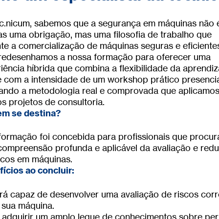
c.nicum, sabemos que a segurança em máquinas não 
s uma obrigação, mas uma filosofia de trabalho que
te a comercialização de máquinas seguras e eficiente
 redesenhamos a nossa formação para oferecer uma
iência híbrida que combina a flexibilidade da aprend
e com a intensidade de um workshop prático presencia
ando a metodologia real e comprovada que aplicamo
s projetos de consultoria.
em se destina?
formação foi concebida para profissionais que procu
ompreensão profunda e aplicável da avaliação e red
scos em máquinas.
ícios ao concluir:
rá capaz de desenvolver uma avaliação de riscos corr
 sua máquina.
á adquirir um amplo leque de conhecimentos sobre per