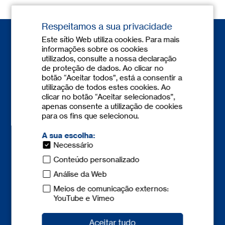
Respeitamos a sua privacidade
Este sítio Web utiliza cookies. Para mais
informações sobre os cookies
utilizados, consulte a nossa declaração
de proteção de dados. Ao clicar no
botão “Aceitar todos”, está a consentir a
utilização de todos estes cookies. Ao
Contacto
clicar no botão “Aceitar selecionados”,
+351 308 801 149
(Portugal)
apenas consente a utilização de cookies
info-pt@
tecnicum.com
para os fins que selecionou.
A sua escolha:
+34 935 958 199
(Barcelona)
Necessário
+34 944 771 732
(Bilbao)
+34 960 661 274
(Valencia)
Conteúdo personalizado
+34 917 378 464
(Madrid)
Análise da Web
Meios de comunicação externos:
YouTube e Vimeo
Aceitar tudo