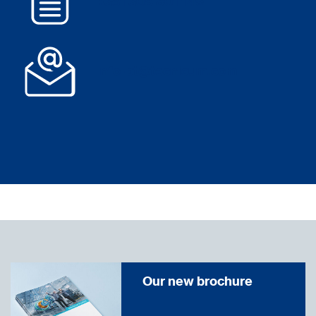
+351 308 801 149
info-pt@
tecnicum.com
Our new brochure