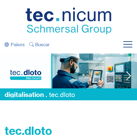
Saltar diretamente para a navegação
Saltar diretamente para o conteúdo
tec.dloto
Bloqueio/Sinalização Digital
Países
Buscar
Menu
digitalisation .
tec.dloto
digitalisation .
tec.dloto
tec.dloto – Digital Lockout/Tagout
tec.dloto