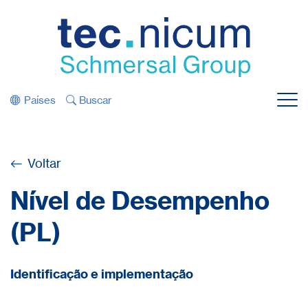
Saltar diretamente para a navegação
Saltar diretamente para o conteúdo
Países
Buscar
Menu
Voltar
Nível de Desempenho
(PL)
Identificação e implementação