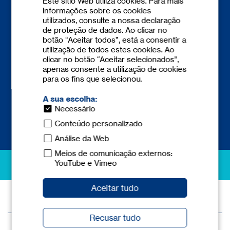
Este sítio Web utiliza cookies. Para mais
+351 308 801 149
(Portugal)
informações sobre os cookies
info-pt@
tecnicum.com
utilizados, consulte a nossa declaração
de proteção de dados. Ao clicar no
+34 935 958 199
(Barcelona)
botão “Aceitar todos”, está a consentir a
+34 944 771 732
(Bilbao)
utilização de todos estes cookies. Ao
+34 960 661 274
(Valencia)
clicar no botão “Aceitar selecionados”,
apenas consente a utilização de cookies
+34 917 378 464
(Madrid)
para os fins que selecionou.
A sua escolha:
Necessário
Conteúdo personalizado
Análise da Web
Meios de comunicação externos:
excellence in safety
YouTube e Vimeo
Aceitar tudo
© 2026 tec.nicum
Recusar tudo
Aviso legal