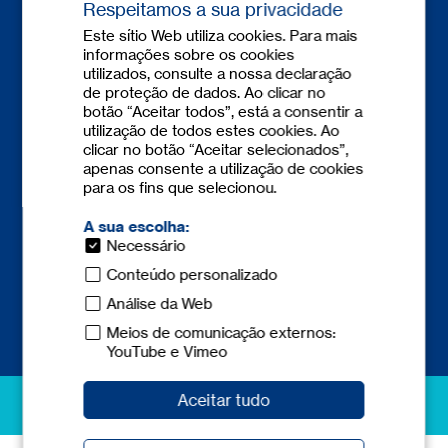
Respeitamos a sua privacidade
Este sítio Web utiliza cookies. Para mais
informações sobre os cookies
Contacto
utilizados, consulte a nossa declaração
+351 308 801 149
(Portugal)
de proteção de dados. Ao clicar no
info-pt@
tecnicum.com
botão “Aceitar todos”, está a consentir a
utilização de todos estes cookies. Ao
clicar no botão “Aceitar selecionados”,
+34 935 958 199
(Barcelona)
apenas consente a utilização de cookies
+34 944 771 732
(Bilbao)
para os fins que selecionou.
+34 960 661 274
(Valencia)
+34 917 378 464
(Madrid)
A sua escolha:
Necessário
Conteúdo personalizado
Análise da Web
Meios de comunicação externos:
YouTube e Vimeo
excellence in safety
Aceitar tudo