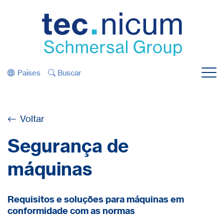
Saltar diretamente para a navegação
Saltar diretamente para o conteúdo
Países
Buscar
Menu
Voltar
Segurança de
máquinas
Requisitos e soluções para máquinas em
conformidade com as normas